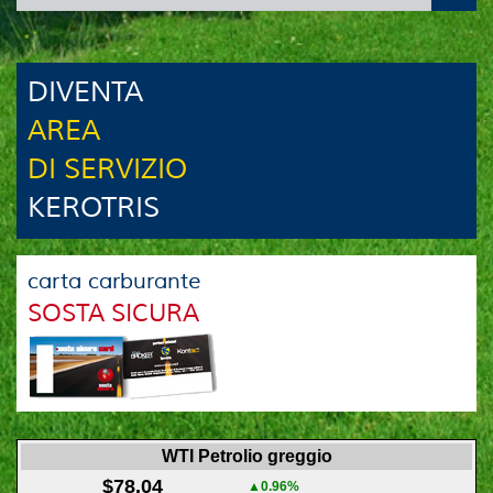
DIVENTA
AREA
DI SERVIZIO
KEROTRIS
carta carburante
SOSTA SICURA
WTI Petrolio greggio
$78.04
▲0.96%