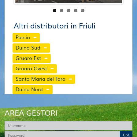
Altri distributori in Friuli
Porcia
Duino Sud
Gruaro Est
Gruaro Ovest
Santa Maria del Taro
Duino Nord
AREA GESTORI